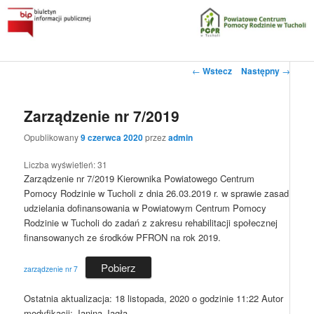
Przeskocz
do
tekstu
Główne
Powiatowe Centrum Pomocy Rodzinie w Tucholi
Zobacz
←
Wstecz
Następny
→
menu
wpisy
Biuletyn Informacji Publicznej
Zarządzenie nr 7/2019
Opublikowany
9 czerwca 2020
przez
admin
Liczba wyświetleń:
31
Zarządzenie nr 7/2019 Kierownika Powiatowego Centrum
Pomocy Rodzinie w Tucholi z dnia 26.03.2019 r. w sprawie zasad
udzielania dofinansowania w Powiatowym Centrum Pomocy
Rodzinie w Tucholi do zadań z zakresu rehabilitacji społecznej
finansowanych ze środków PFRON na rok 2019.
Pobierz
zarządzenie nr 7
Ostatnia aktualizacja:
18 listopada, 2020 o godzinie 11:22
Autor
modyfikacji:
Janina Jagła