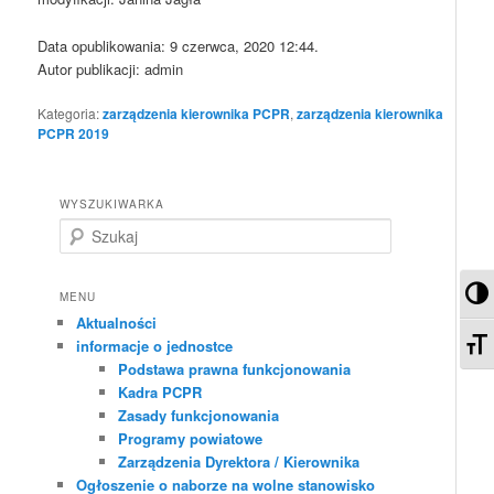
Data opublikowania: 9 czerwca, 2020 12:44.
Autor publikacji: admin
Kategoria:
zarządzenia kierownika PCPR
,
zarządzenia kierownika
PCPR 2019
WYSZUKIWARKA
S
z
u
Pr
k
MENU
a
Aktualności
j
Zm
informacje o jednostce
Podstawa prawna funkcjonowania
Kadra PCPR
Zasady funkcjonowania
Programy powiatowe
Zarządzenia Dyrektora / Kierownika
Ogłoszenie o naborze na wolne stanowisko