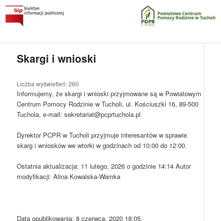
Przeskocz
do
tekstu
Główne
Powiatowe Centrum Pomocy Rodzinie w Tucholi
menu
Skargi i wnioski
Biuletyn Informacji Publicznej
Liczba wyświetleń:
260
Informujemy, że skargi i wnioski przyjmowane są w Powiatowym
Centrum Pomocy Rodzinie w Tucholi, ul. Kościuszki 16, 89-500
Tuchola, e-mail: sekretariat@pcprtuchola.pl
Dyrektor PCPR w Tucholi przyjmuje interesantów w sprawie
skarg i wniosków we wtorki w godzinach od 10:00 do 12:00.
Ostatnia aktualizacja:
11 lutego, 2026 o godzinie 14:14
Autor
modyfikacji:
Alina Kowalska-Wamka
Data opublikowania: 8 czerwca, 2020 18:05.