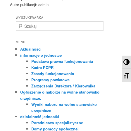
Autor publikacji: admin
WYSZUKIWARKA
S
z
u
k
MENU
a
Aktualności
j
informacje o jednostce
Pr
Podstawa prawna funkcjonowania
Kadra PCPR
Zasady funkcjonowania
Zm
Programy powiatowe
Zarządzenia Dyrektora / Kierownika
Ogłoszenie o naborze na wolne stanowisko
urzędnicze.
Wyniki naboru na wolne stanowisko
urzędnicze
działalność jednostki
Poradnictwo specjalistyczne
Domy pomocy społecznej