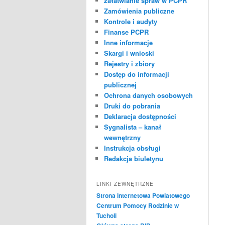
załatwianie spraw w PCPR
Zamówienia publiczne
Kontrole i audyty
Finanse PCPR
Inne informacje
Skargi i wnioski
Rejestry i zbiory
Dostęp do informacji
publicznej
Ochrona danych osobowych
Druki do pobrania
Deklaracja dostępności
Sygnalista – kanał
wewnętrzny
Instrukcja obsługi
Redakcja biuletynu
LINKI ZEWNĘTRZNE
Strona internetowa Powiatowego
Centrum Pomocy Rodzinie w
Tucholi