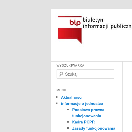
Przeskocz
do
tekstu
Główne
Powiatowe Centrum Pomocy Rod
WYSZUKIWARKA
menu
S
Biuletyn Infor
z
u
k
MENU
a
Aktualności
j
informacje o jednostce
Podstawa prawna
funkcjonowania
Kadra PCPR
Zasady funkcjonowania