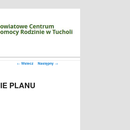
Zobacz
←
Wstecz
Następny
→
wpisy
IE PLANU