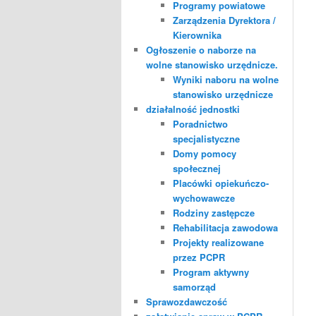
Programy powiatowe
Zarządzenia Dyrektora /
Kierownika
Ogłoszenie o naborze na
wolne stanowisko urzędnicze.
Wyniki naboru na wolne
stanowisko urzędnicze
działalność jednostki
Poradnictwo
specjalistyczne
Domy pomocy
społecznej
Placówki opiekuńczo-
wychowawcze
Rodziny zastępcze
Rehabilitacja zawodowa
Projekty realizowane
przez PCPR
Program aktywny
samorząd
Sprawozdawczość