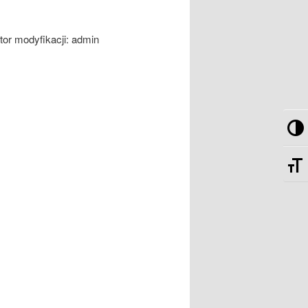
or modyfikacji:
admin
Pr
Zm