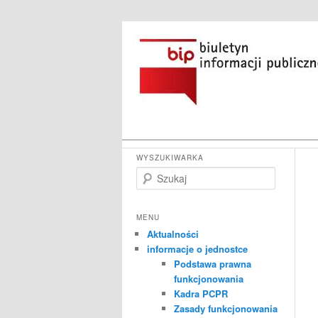
Przeskocz
do
tekstu
Główne
Powiatowe Centrum Pomocy Rod
WYSZUKIWARKA
menu
S
Biuletyn Infor
z
u
k
MENU
a
Aktualności
j
informacje o jednostce
Podstawa prawna
funkcjonowania
Kadra PCPR
Zasady funkcjonowania