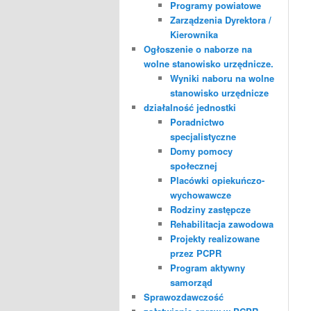
Programy powiatowe
Zarządzenia Dyrektora /
Kierownika
Ogłoszenie o naborze na
wolne stanowisko urzędnicze.
Wyniki naboru na wolne
stanowisko urzędnicze
działalność jednostki
Poradnictwo
specjalistyczne
Domy pomocy
społecznej
Placówki opiekuńczo-
wychowawcze
Rodziny zastępcze
Rehabilitacja zawodowa
Projekty realizowane
przez PCPR
Program aktywny
samorząd
Sprawozdawczość