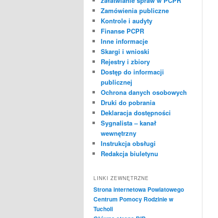
załatwianie spraw w PCPR
Zamówienia publiczne
Kontrole i audyty
Finanse PCPR
Inne informacje
Skargi i wnioski
Rejestry i zbiory
Dostęp do informacji
publicznej
Ochrona danych osobowych
Druki do pobrania
Deklaracja dostępności
Sygnalista – kanał
wewnętrzny
Instrukcja obsługi
Redakcja biuletynu
LINKI ZEWNĘTRZNE
Strona internetowa Powiatowego
Centrum Pomocy Rodzinie w
Tucholi