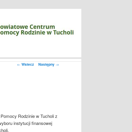
Zobacz
←
Wstecz
Następny
→
wpisy
 Pomocy Rodzinie w Tucholi z
yboru instytucji finansowej
holi.