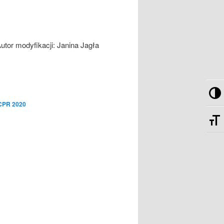
utor modyfikacji:
Janina Jagła
Pr
PCPR 2020
Zm