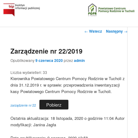
Przeskocz
do
tekstu
Główne
Powiatowe Centrum Pomocy Rodzinie w Tucholi
Zobacz
←
Wstecz
Następny
→
menu
wpisy
Biuletyn Informacji Publicznej
Zarządzenie nr 22/2019
Opublikowany
9 czerwca 2020
przez
admin
Liczba wyświetleń:
33
Kierownika Powiatowego Centrum Pomocy Rodzinie w Tucholi z
dnia 31.12.2019 r. w sprawie: przeprowadzenia inwentaryzacji
kasy Powiatowego Centrum Pomocy Rodzinie w Tucholi.
Pobierz
zarządzenie nr 22
Ostatnia aktualizacja:
18 listopada, 2020 o godzinie 11:04
Autor
modyfikacji:
Janina Jagła
Data opublikowania: 9 czerwca, 2020 12:58.