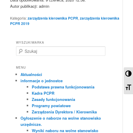
Autor publikacji: admin
Kategoria:
zarządzenia kierownika PCPR
,
zarządzenia kierownika
PCPR 2019
WYSZUKIWARKA
S
z
u
k
MENU
a
Pr
Aktualności
j
informacje o jednostce
Zm
Podstawa prawna funkcjonowania
Kadra PCPR
Zasady funkcjonowania
Programy powiatowe
Zarządzenia Dyrektora / Kierownika
Ogłoszenie o naborze na wolne stanowisko
urzędnicze.
Wyniki naboru na wolne stanowisko