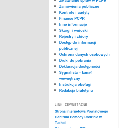
załatwianie spraw w PCPR
Zamówienia publiczne
Kontrole i audyty
Finanse PCPR
Inne informacje
Skargi i wnioski
Rejestry i zbiory
Dostęp do informacji
publicznej
Ochrona danych osobowych
Druki do pobrania
Deklaracja dostępności
Sygnalista – kanał
wewnętrzny
Instrukcja obsługi
Redakcja biuletynu
LINKI ZEWNĘTRZNE
Strona internetowa Powiatowego
Centrum Pomocy Rodzinie w
Tucholi