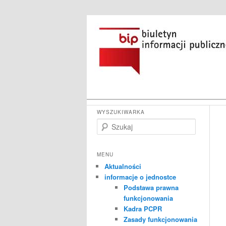
Przeskocz
do
tekstu
Główne
Powiatowe Centrum Pomocy Rod
WYSZUKIWARKA
menu
S
Biuletyn Infor
z
u
k
MENU
a
Aktualności
j
informacje o jednostce
Podstawa prawna
funkcjonowania
Kadra PCPR
Zasady funkcjonowania