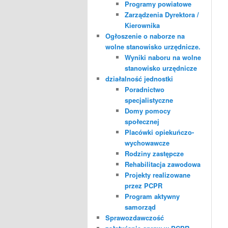
Programy powiatowe
Zarządzenia Dyrektora /
Kierownika
Ogłoszenie o naborze na
wolne stanowisko urzędnicze.
Wyniki naboru na wolne
stanowisko urzędnicze
działalność jednostki
Poradnictwo
specjalistyczne
Domy pomocy
społecznej
Placówki opiekuńczo-
wychowawcze
Rodziny zastępcze
Rehabilitacja zawodowa
Projekty realizowane
przez PCPR
Program aktywny
samorząd
Sprawozdawczość