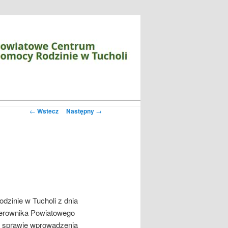
Zobacz
←
Wstecz
Następny
→
wpisy
zinie w Tucholi z dnia
Kierownika Powiatowego
w sprawie wprowadzenia