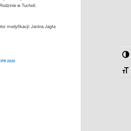
odzinie w Tucholi.
tor modyfikacji:
Janina Jagła
Pr
PCPR 2020
Zm