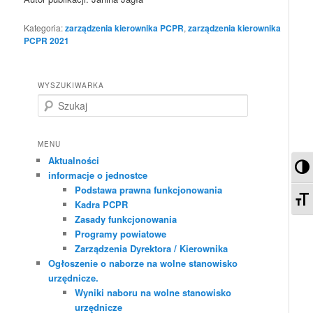
Kategoria:
zarządzenia kierownika PCPR
,
zarządzenia kierownika
PCPR 2021
WYSZUKIWARKA
S
z
u
k
MENU
a
Aktualności
Pr
j
informacje o jednostce
Podstawa prawna funkcjonowania
Zm
Kadra PCPR
Zasady funkcjonowania
Programy powiatowe
Zarządzenia Dyrektora / Kierownika
Ogłoszenie o naborze na wolne stanowisko
urzędnicze.
Wyniki naboru na wolne stanowisko
urzędnicze