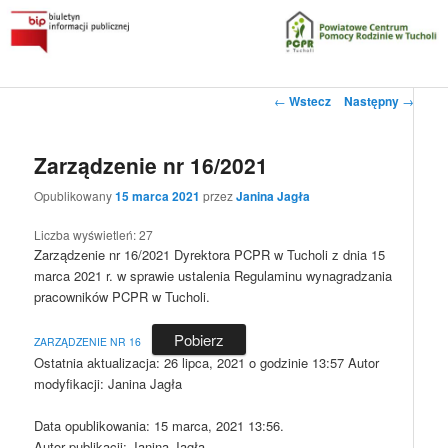
Przeskocz
do
tekstu
Główne
Powiatowe Centrum Pomocy Rodzinie w Tucholi
Zobacz
←
Wstecz
Następny
→
menu
wpisy
Biuletyn Informacji Publicznej
Zarządzenie nr 16/2021
Opublikowany
15 marca 2021
przez
Janina Jagła
Liczba wyświetleń:
27
Zarządzenie nr 16/2021 Dyrektora PCPR w Tucholi z dnia 15
marca 2021 r. w sprawie ustalenia Regulaminu wynagradzania
pracowników PCPR w Tucholi.
Pobierz
ZARZĄDZENIE NR 16
Ostatnia aktualizacja:
26 lipca, 2021 o godzinie 13:57
Autor
modyfikacji:
Janina Jagła
Data opublikowania: 15 marca, 2021 13:56.
Autor publikacji: Janina Jagła