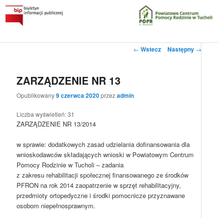
Przeskocz
do
tekstu
Główne
Powiatowe Centrum Pomocy Rodzinie w Tucholi
Zobacz
←
Wstecz
Następny
→
menu
wpisy
Biuletyn Informacji Publicznej
ZARZĄDZENIE NR 13
Opublikowany
9 czerwca 2020
przez
admin
Liczba wyświetleń:
31
ZARZĄDZENIE NR 13/2014
w sprawie: dodatkowych zasad udzielania dofinansowania dla
wnioskodawców składających wnioski w Powiatowym Centrum
Pomocy Rodzinie w Tucholi – zadania
z zakresu rehabilitacji społecznej finansowanego ze środków
PFRON na rok 2014 zaopatrzenie w sprzęt rehabilitacyjny,
przedmioty ortopedyczne i środki pomocnicze przyznawane
osobom niepełnosprawnym.