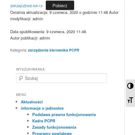
Pobierz
ZARZĄDZENIE-NR-13
Ostatnia aktualizacja:
9 czerwca, 2020 o godzinie 11:48
Autor
modyfikacji:
admin
Data opublikowania: 9 czerwca, 2020 11:48.
Autor publikacji: admin
Kategoria:
zarządzenia kierownika PCPR
WYSZUKIWARKA
S
z
Pr
u
k
MENU
Zm
a
Aktualności
j
informacje o jednostce
Podstawa prawna funkcjonowania
Kadra PCPR
Zasady funkcjonowania
Programy powiatowe