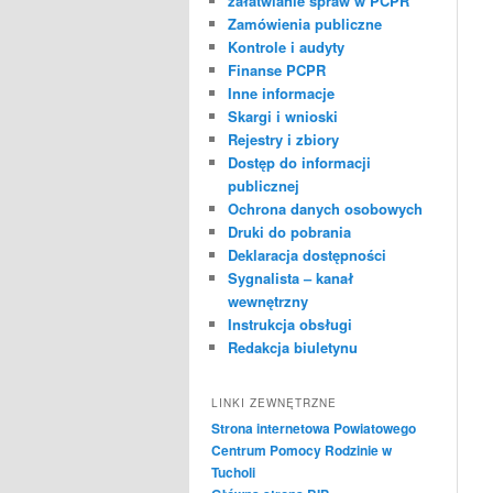
załatwianie spraw w PCPR
Zamówienia publiczne
Kontrole i audyty
Finanse PCPR
Inne informacje
Skargi i wnioski
Rejestry i zbiory
Dostęp do informacji
publicznej
Ochrona danych osobowych
Druki do pobrania
Deklaracja dostępności
Sygnalista – kanał
wewnętrzny
Instrukcja obsługi
Redakcja biuletynu
LINKI ZEWNĘTRZNE
Strona internetowa Powiatowego
Centrum Pomocy Rodzinie w
Tucholi