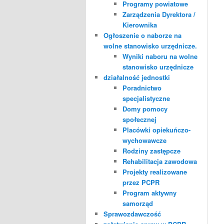
Programy powiatowe
Zarządzenia Dyrektora /
Kierownika
Ogłoszenie o naborze na
wolne stanowisko urzędnicze.
Wyniki naboru na wolne
stanowisko urzędnicze
działalność jednostki
Poradnictwo
specjalistyczne
Domy pomocy
społecznej
Placówki opiekuńczo-
wychowawcze
Rodziny zastępcze
Rehabilitacja zawodowa
Projekty realizowane
przez PCPR
Program aktywny
samorząd
Sprawozdawczość