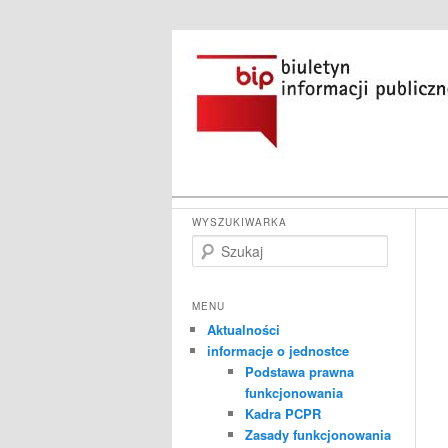
Przeskocz
do
tekstu
Główne
Powiatowe Centrum Pomocy Rod
WYSZUKIWARKA
menu
S
Biuletyn Infor
z
u
k
MENU
a
Aktualności
j
informacje o jednostce
Podstawa prawna
funkcjonowania
Kadra PCPR
Zasady funkcjonowania