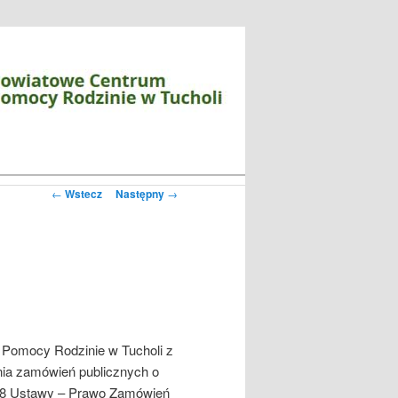
Zobacz
←
Wstecz
Następny
→
wpisy
 Pomocy Rodzinie w Tucholi z
ania zamówień publicznych o
kt 8 Ustawy – Prawo Zamówień