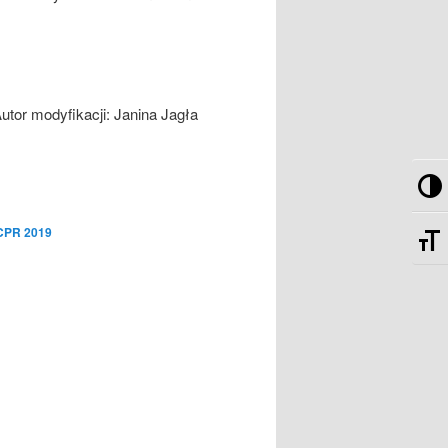
utor modyfikacji:
Janina Jagła
Pr
Zm
PCPR 2019