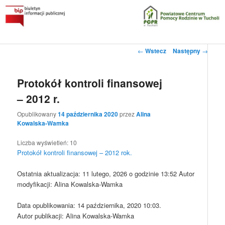
Przeskocz
do
tekstu
Główne
Powiatowe Centrum Pomocy Rodzinie w Tucholi
Zobacz
←
Wstecz
Następny
→
menu
wpisy
Biuletyn Informacji Publicznej
Protokół kontroli finansowej
– 2012 r.
Opublikowany
14 października 2020
przez
Alina
Kowalska-Wamka
Liczba wyświetleń:
10
Protokół kontroli finansowej – 2012 rok.
Ostatnia aktualizacja:
11 lutego, 2026 o godzinie 13:52
Autor
modyfikacji:
Alina Kowalska-Wamka
Data opublikowania: 14 października, 2020 10:03.
Autor publikacji: Alina Kowalska-Wamka