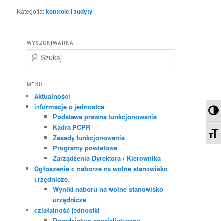
Kategoria:
kontrole i audyty
WYSZUKIWARKA
S
z
u
k
MENU
a
Aktualności
j
informacje o jednostce
Pr
Podstawa prawna funkcjonowania
Kadra PCPR
Zm
Zasady funkcjonowania
Programy powiatowe
Zarządzenia Dyrektora / Kierownika
Ogłoszenie o naborze na wolne stanowisko
urzędnicze.
Wyniki naboru na wolne stanowisko
urzędnicze
działalność jednostki
Poradnictwo specjalistyczne